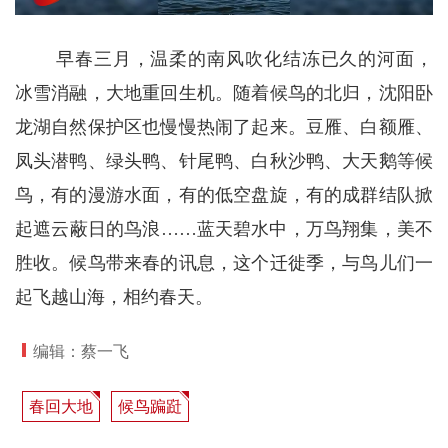
早春三月，温柔的南风吹化结冻已久的河面，
冰雪消融，大地重回生机。随着候鸟的北归，沈阳卧
龙湖自然保护区也慢慢热闹了起来。豆雁、白额雁、
凤头潜鸭、绿头鸭、针尾鸭、白秋沙鸭、大天鹅等候
鸟，有的漫游水面，有的低空盘旋，有的成群结队掀
起遮云蔽日的鸟浪……蓝天碧水中，万鸟翔集，美不
胜收。候鸟带来春的讯息，这个迁徙季，与鸟儿们一
起飞越山海，相约春天。
编辑：蔡一飞
春回大地
候鸟蹁跹