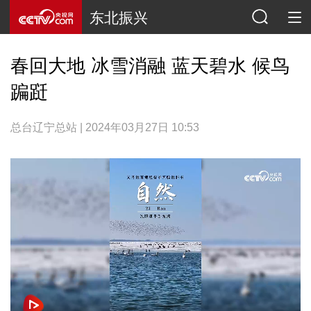
东北振兴
春回大地 冰雪消融 蓝天碧水 候鸟
蹁跹
总台辽宁总站 | 2024年03月27日 10:53