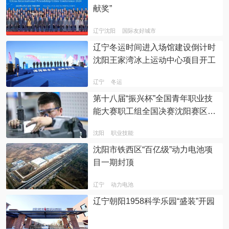
献奖”
辽宁沈阳
国际友好城市
辽宁冬运时间进入场馆建设倒计时
沈阳王家湾冰上运动中心项目开工
辽宁
冬运
第十八届“振兴杯”全国青年职业技
能大赛职工组全国决赛沈阳赛区实
操竞赛火热进行中
沈阳
职业技能
沈阳市铁西区“百亿级”动力电池项
目一期封顶
辽宁
动力电池
辽宁朝阳1958科学乐园“盛装”开园