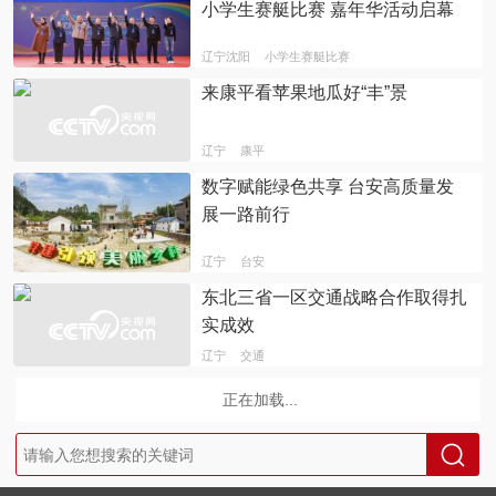
小学生赛艇比赛 嘉年华活动启幕
辽宁沈阳
小学生赛艇比赛
来康平看苹果地瓜好“丰”景
辽宁
康平
数字赋能绿色共享 台安高质量发
展一路前行
辽宁
台安
东北三省一区交通战略合作取得扎
实成效
辽宁
交通
正在加载...