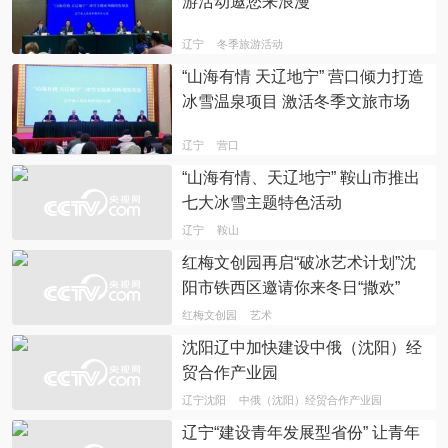
游活动邀您来浪漫
辽宁
冬季旅游活动
“山海有情 天辽地宁” 营口倾力打造
冰雪温泉项目 激活冬季文旅市场
辽宁
营口
“山海有情、天辽地宁” 鞍山市推出
七大冰雪主题特色活动
辽宁
鞍山
红梅文创园再启“破冰艺术计划”沈
阳市铁西区邀请你来冬日“撒欢”
红梅文创园
艺术
沈阳辽中加快建设中俄（沈阳）经
贸合作产业园
辽宁沈阳
中俄（沈阳）经贸合作产业园
辽宁“建设青年发展型省份” 让青年