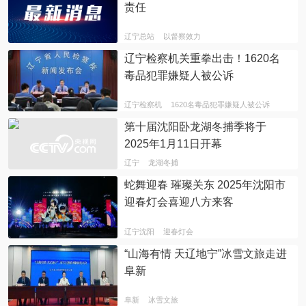
责任
辽宁总站
以督察效力
辽宁检察机关重拳出击！1620名
毒品犯罪嫌疑人被公诉
辽宁检察机
1620名毒品犯罪嫌疑人被公诉
第十届沈阳卧龙湖冬捕季将于
2025年1月11日开幕
辽宁
龙湖冬捕
蛇舞迎春 璀璨关东 2025年沈阳市
迎春灯会喜迎八方来客
辽宁沈阳
迎春灯会
“山海有情 天辽地宁”冰雪文旅走进
阜新
阜新
冰雪文旅