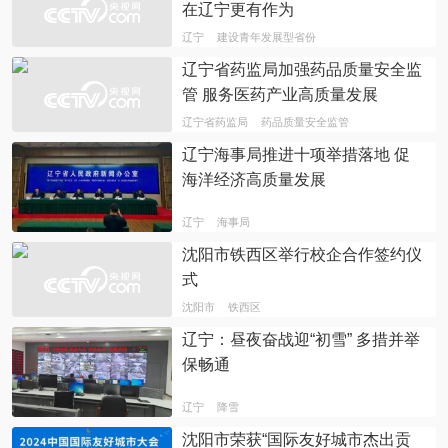
在辽宁更有作为
辽宁
建设青年发展型省份
辽宁省药监局加强药品质量安全监
管 服务医药产业高质量发展
辽宁省药监局
药品质量安全监管
辽宁海事局推进十项举措落地 促
海洋经济高质量发展
辽宁
海事局
沈阳市铁西区举行校企合作签约仪
式
沈阳市
铁西区
辽宁：昼夜奋战迎“初雪” 多措并举
保畅通
辽宁
降雪
沈阳市荣获“国际友好城市杰出贡