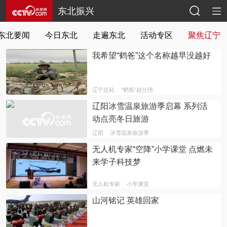
东北振兴
东北要闻
今日东北
走遍东北
活动专区
聚焦辽宁
我希望“鹤爸”这个名称越早没越好
辽宁总站
“鹤爸”赵仕伟
辽阳冰雪温泉旅游季启幕 系列活
动点亮冬日旅游
辽阳
冰雪温泉旅游季
无人机专家“空降”小学课堂 点燃未
来学子科技梦
无人机专家
小学课堂
山河铭记 英雄回家