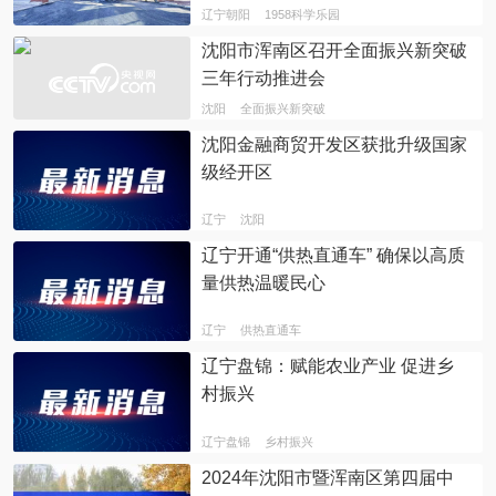
辽宁朝阳
1958科学乐园
沈阳市浑南区召开全面振兴新突破
三年行动推进会
沈阳
全面振兴新突破
沈阳金融商贸开发区获批升级国家
级经开区
辽宁
沈阳
辽宁开通“供热直通车” 确保以高质
量供热温暖民心
辽宁
供热直通车
辽宁盘锦：赋能农业产业 促进乡
村振兴
辽宁盘锦
乡村振兴
2024年沈阳市暨浑南区第四届中