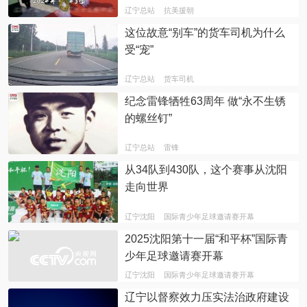
辽宁总站
抗美援朝
这位故意“别车”的货车司机为什么
受“宠”
辽宁总站
货车司机
纪念雷锋牺牲63周年 做“永不生锈
的螺丝钉”
辽宁总站
雷锋
从34队到430队，这个赛事从沈阳
走向世界
辽宁沈阳
国际青少年足球邀请赛开幕
2025沈阳第十一届“和平杯”国际青
少年足球邀请赛开幕
辽宁沈阳
国际青少年足球邀请赛开幕
辽宁以督察效力压实法治政府建设